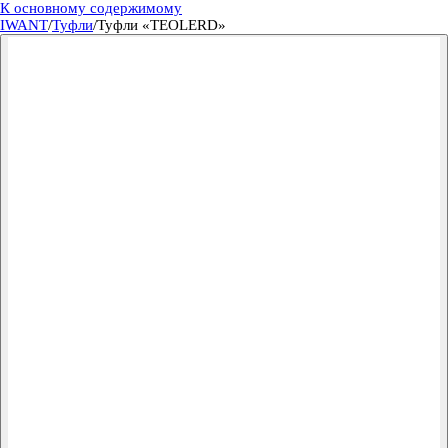
К основному содержимому
IWANT
/
Туфли
/
Туфли «TEOLERD»