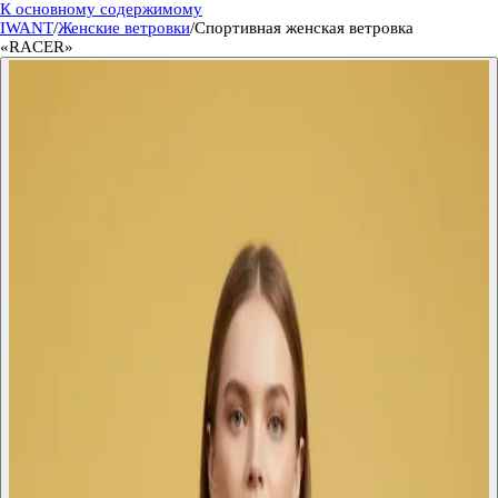
К основному содержимому
IWANT
/
Женские ветровки
/
Спортивная женская ветровка
«RACER»