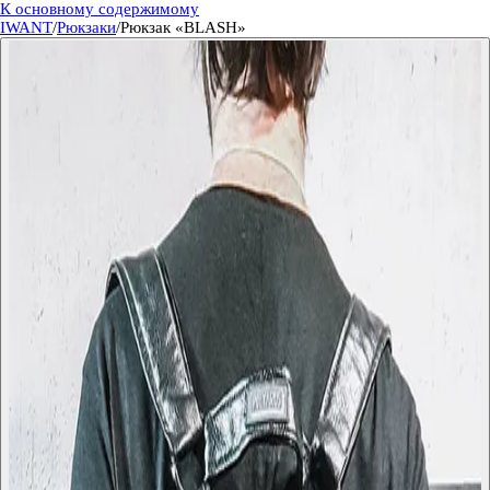
К основному содержимому
IWANT
/
Рюкзаки
/
Рюкзак «BLASH»