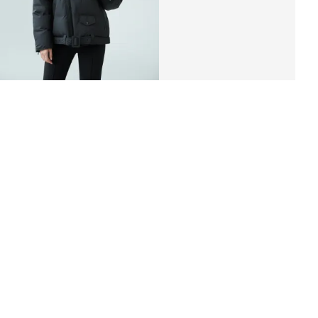
короткий пуховик «DINU»
8 800 ₽
7 040 ₽