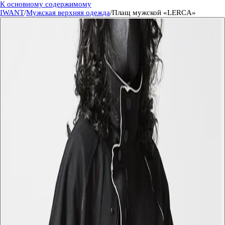
К основному содержимому
IWANT
/
Мужская верхняя одежда
/
Плащ мужской «LERCA»