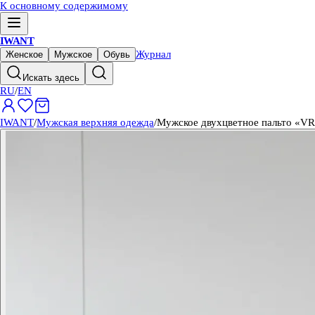
К основному содержимому
IWANT
Журнал
Женское
Мужское
Обувь
Искать здесь
RU
/
EN
IWANT
/
Мужская верхняя одежда
/
Мужское двухцветное пальто «V