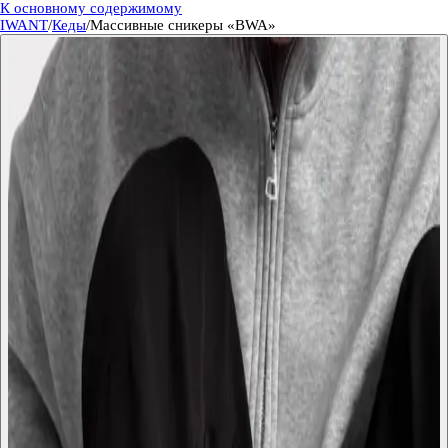
К основному содержимому
IWANT
/
Кеды
/
Массивные сникеры «BWA»