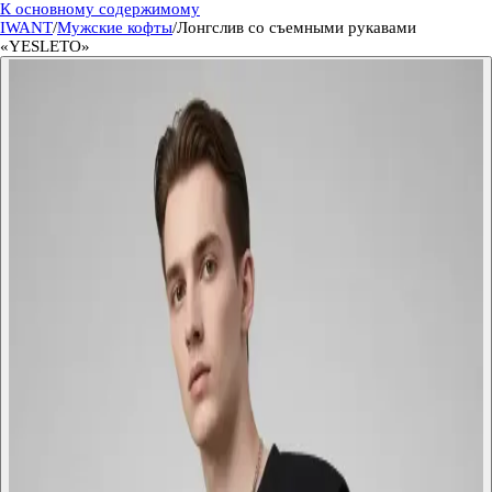
К основному содержимому
IWANT
/
Мужские кофты
/
Лонгслив со съемными рукавами
«YESLETO»