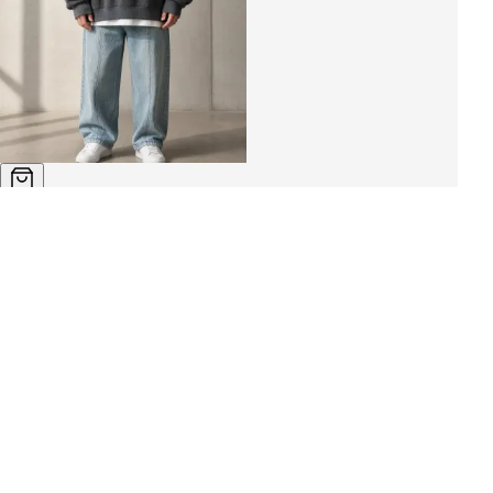
лонгслив «UZOR»
3 420 ₽
2 740 ₽