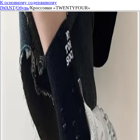
К основному содержимому
IWANT
/
Обувь
/
Кроссовки «TWENTYFOUR»