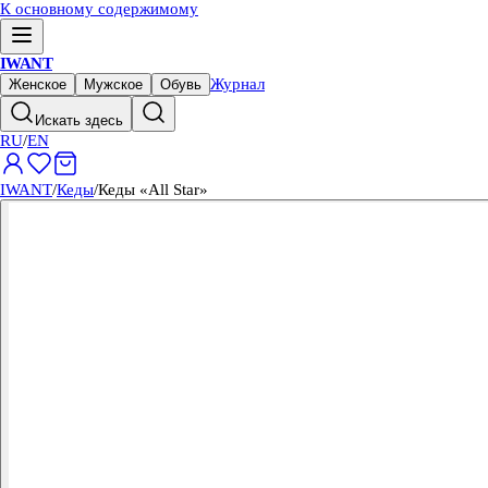
К основному содержимому
IWANT
Журнал
Женское
Мужское
Обувь
Искать здесь
RU
/
EN
IWANT
/
Кеды
/
Кеды «All Star»