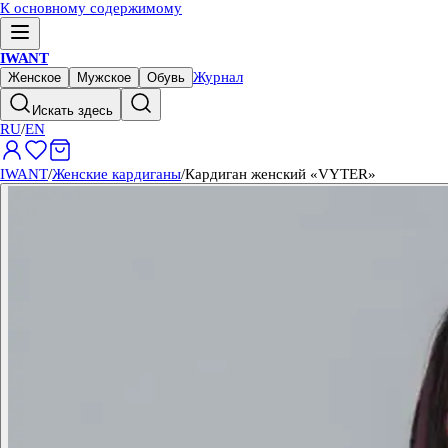
К основному содержимому
IWANT
Журнал
Женское
Мужское
Обувь
Искать здесь
RU
/
EN
IWANT
/
Женские кардиганы
/
Кардиган женский «VYTER»