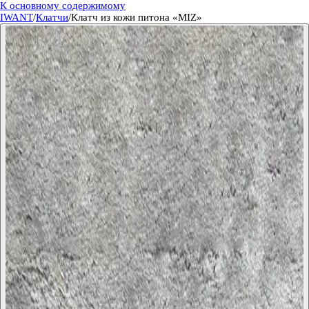
К основному содержимому
IWANT
/
Клатчи
/
Клатч из кожи питона «MIZ»