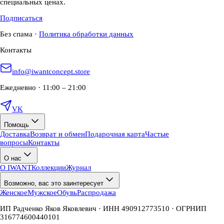
специальных ценах.
Подписаться
Без спама
·
Политика обработки данных
Контакты
info@iwantconcept.store
Ежедневно · 11:00 – 21:00
VK
Помощь
Доставка
Возврат и обмен
Подарочная карта
Частые
вопросы
Контакты
О нас
О IWANT
Коллекции
Журнал
Возможно, вас это заинтересует
Женское
Мужское
Обувь
Распродажа
ИП Радченко Яков Яковлевич · ИНН 490912773510 · ОГРНИП
316774600440101