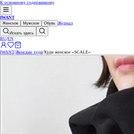
К основному содержимому
IWANT
Журнал
Женское
Мужское
Обувь
Искать здесь
RU
/
EN
IWANT
/
Женские худи
/
Худи женское «SCALE»