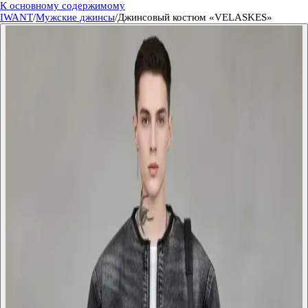
К основному содержимому
IWANT
/
Мужские джинсы
/
Джинсовый костюм «VELASKES»