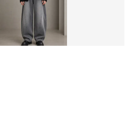
джинсы «BATMAN»
4 198 ₽