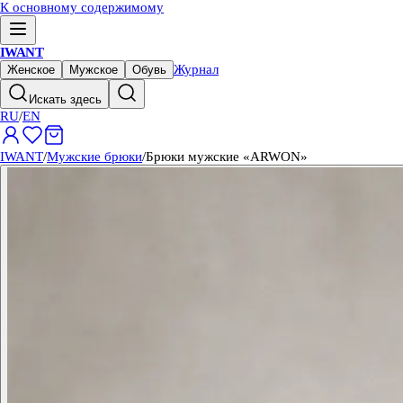
К основному содержимому
IWANT
Журнал
Женское
Мужское
Обувь
Искать здесь
RU
/
EN
IWANT
/
Мужские брюки
/
Брюки мужские «ARWON»