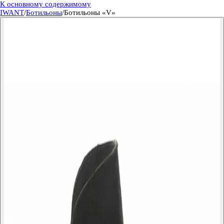
К основному содержимому
IWANT
/
Ботильоны
/
Ботильоны «V»