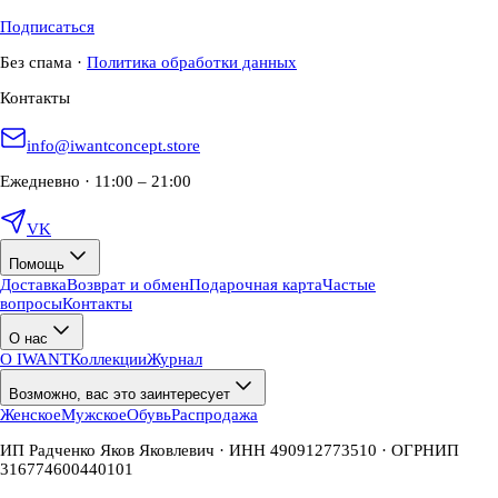
Подписаться
Без спама
·
Политика обработки данных
Контакты
info@iwantconcept.store
Ежедневно · 11:00 – 21:00
VK
Помощь
Доставка
Возврат и обмен
Подарочная карта
Частые
вопросы
Контакты
О нас
О IWANT
Коллекции
Журнал
Возможно, вас это заинтересует
Женское
Мужское
Обувь
Распродажа
ИП Радченко Яков Яковлевич · ИНН 490912773510 · ОГРНИП
316774600440101