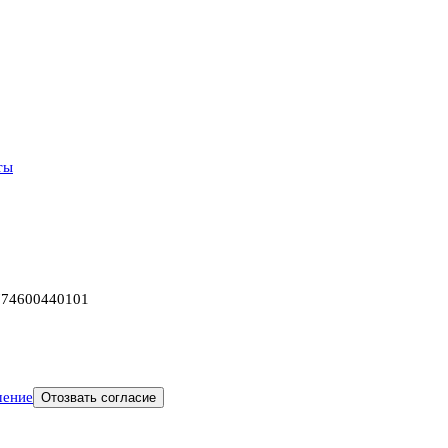
ты
774600440101
шение
Отозвать согласие