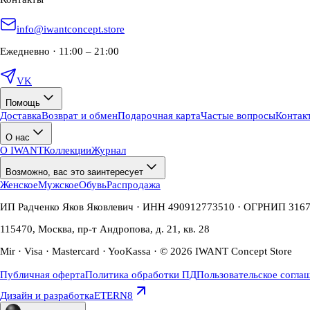
info@iwantconcept.store
Ежедневно · 11:00 – 21:00
VK
Помощь
Доставка
Возврат и обмен
Подарочная карта
Частые вопросы
Контак
О нас
О IWANT
Коллекции
Журнал
Возможно, вас это заинтересует
Женское
Мужское
Обувь
Распродажа
ИП Радченко Яков Яковлевич · ИНН 490912773510 · ОГРНИП 316
115470, Москва, пр-т Андропова, д. 21, кв. 28
Mir · Visa · Mastercard · YooKassa · © 2026 IWANT Concept Store
Публичная оферта
Политика обработки ПД
Пользовательское согла
Дизайн и разработка
ETERN8