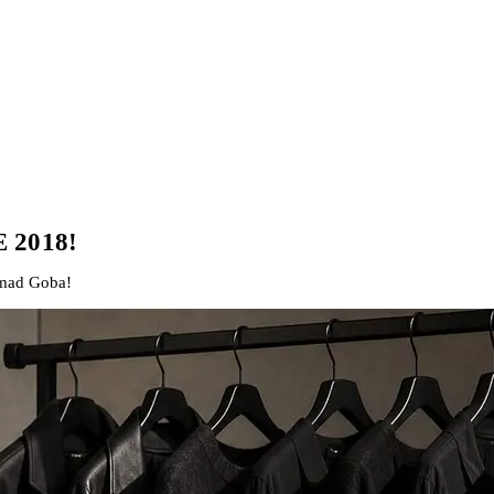
2018!
mad Goba!