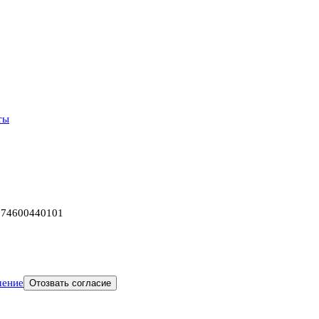
ты
774600440101
шение
Отозвать согласие