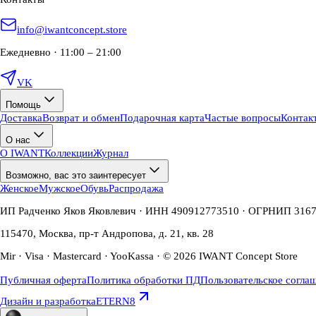
info@iwantconcept.store
Ежедневно · 11:00 – 21:00
VK
Помощь
Доставка
Возврат и обмен
Подарочная карта
Частые вопросы
Контак
О нас
О IWANT
Коллекции
Журнал
Возможно, вас это заинтересует
Женское
Мужское
Обувь
Распродажа
ИП Радченко Яков Яковлевич · ИНН 490912773510 · ОГРНИП 316
115470, Москва, пр-т Андропова, д. 21, кв. 28
Mir · Visa · Mastercard · YooKassa · © 2026 IWANT Concept Store
Публичная оферта
Политика обработки ПД
Пользовательское согла
Дизайн и разработка
ETERN8