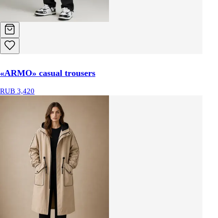
«ARMO» casual trousers
RUB 3,420