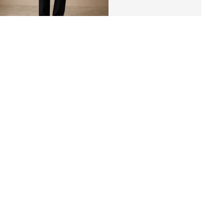
Hooded «KANA» Raincoat
RUB 7,620
RUB 5,900